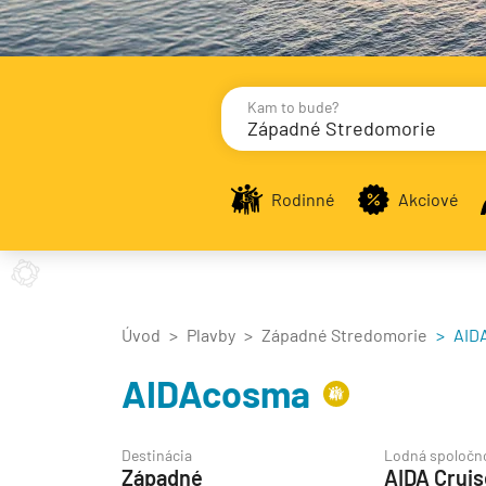
Kam to bude?
Západné Stredomorie
Destinácie
Príst
Rodinné
Akciové
Stredomorie
Stredomorie
Úvod
Plavby
Západné Stredomorie
AIDA
Stredomorie a Portug
AIDAcosma
Východné Stredomori
Západné Stredomorie
Destinácia
Lodná spoločn
Západné
AIDA Crui
Severná Európa