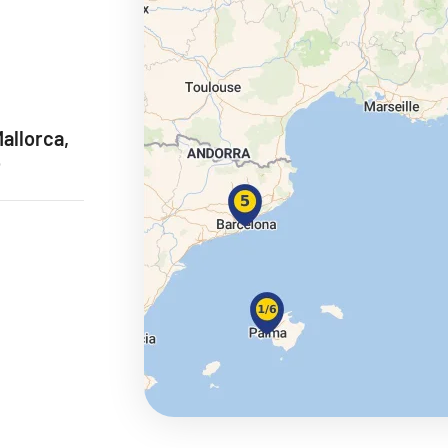
ie
allorca,
o
a
ra a Maroko