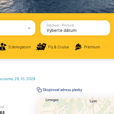
Odchod - Príchod
avy
S delegátom
Fly & Cruise
Prémium
cosma, 28. 10. 2028
alsko
Skopírovať adresu plavby
e
osť
ses