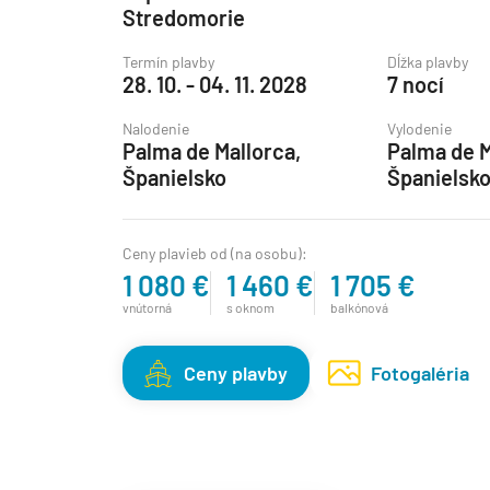
Stredomorie
Grónsko
Termín plavby
Dĺžka plavby
Island
28. 10. - 04. 11. 2028
7 nocí
Nórske fjordy
Nalodenie
Vylodenie
Nórske fjordy a Pobalt
Palma de Mallorca,
Palma de M
Španielsko
Španielsk
Pobaltie
Severná Európa
Ceny plavieb od (na osobu):
Severozápadná Európa
1 080 €
1 460 €
1 705 €
Britské ostrovy a Írsko
vnútorná
s oknom
balkónová
Pobrežie Európy
Severozápadná Európ
Ceny plavby
Fotogaléria
Kanárske ostrovy, Madei
Azorské ostrovy
Kanárske ostrovy