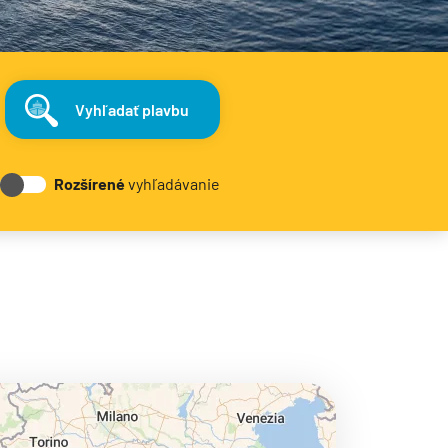
Vyhľadať plavbu
Rozšírené
vyhľadávanie