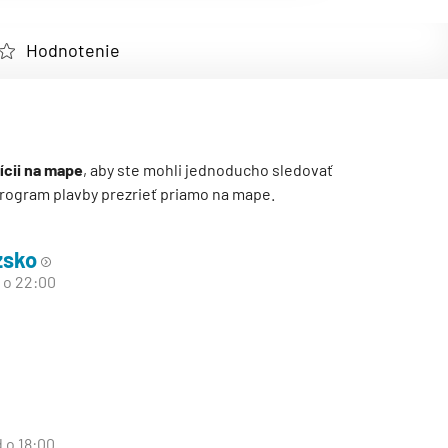
Hodnotenie
ícii na mape
, aby ste mohli jednoducho sledovať
ý program plavby prezrieť priamo na mape.
zsko
d o 22:00
d o 18:00