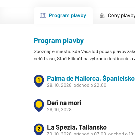
Kanárske ostrovy a Ma
Program plavby
Ceny plavb
Karibik a Stredná Ameri
Bahamy
Bermudy
Program plavby
Južný Karibik
Spoznajte miesta, kde Vaša loď počas plavby zak
celú trasu. Stačí kliknúť na vybranú destináciu a
Kalifornia a Mexiko
Karibik a Stredná Ame
Palma de Mallorca, Španielsko
Východný Karibik
1
28. 10. 2028, odchod o 22:00
Západný Karibik
Severná Amerika
Deň na mori
29. 10. 2028
Aljaška
Kanada a Nové Anglick
La Spezia, Taliansko
2
Západné pobrežie USA
30. 10. 2028, príchod o 07:00, odchod o 18