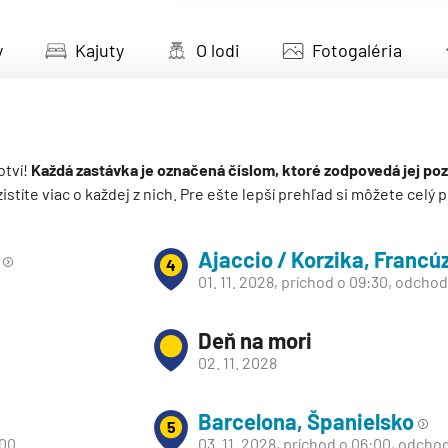
deira
y
Kajuty
O lodi
Fotogaléria
ka
otví!
Každá zastávka je označená číslom, ktoré zodpovedá jej poz
 zistíte viac o každej z nich. Pre ešte lepší prehľad si môžete cel
rika
Ajaccio / Korzika, Francú
4
01. 11. 2028, príchod o 09:30, odcho
Deň na mori
02. 11. 2028
o
Barcelona, Španielsko
5
:00
03. 11. 2028, príchod o 06:00, odcho