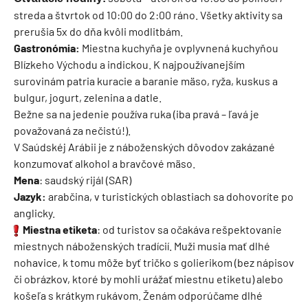
streda a štvrtok od 10:00 do 2:00 ráno. Všetky aktivity sa
prerušia 5x do dňa kvôli modlitbám.
Gastronómia:
Miestna kuchyňa je ovplyvnená kuchyňou
Blízkeho Východu a indickou. K najpoužívanejším
surovinám patria kuracie a baranie mäso, ryža, kuskus a
bulgur, jogurt, zelenina a datle.
Bežne sa na jedenie používa ruka (iba pravá – ľavá je
považovaná za nečistú!).
V Saúdskéj Arábii je z náboženských dôvodov zakázané
konzumovať alkohol a bravčové mäso.
Mena
: saudský rijál (SAR)
Jazyk:
arabčina, v turistických oblastiach sa dohovoríte po
anglicky.
Miestna etiketa
: od turistov sa očakáva rešpektovanie
miestnych náboženských tradícií. Muži musia mať dlhé
nohavice, k tomu môže byť tričko s golierikom (bez nápisov
či obrázkov, ktoré by mohli urážať miestnu etiketu) alebo
košeľa s krátkym rukávom. Ženám odporúčame dlhé