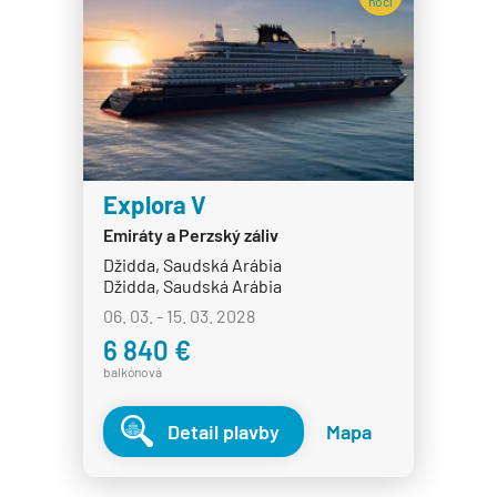
nocí
Explora V
Emiráty a Perzský záliv
Džidda, Saudská Arábia
Džidda, Saudská Arábia
06. 03. - 15. 03. 2028
6 840 €
balkónová
Detail plavby
Mapa