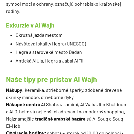
symbol moci a ochrany, označujú pohrebisko kráľovskej
rodiny.
Exkurzie v Al Wajh
Okružná jazda mestom
Návšteva lokality Hegra (UNESCO)
Hegra a staroveké mesto Dadan
Antická AlUla, Hegra a Jabal AlFil
Naše tipy pre prístav Al Wajh
Nákupy:
keramika, strieborné šperky, zdobené drevené
skrinky mandoo, strieborné dýky
Nákupné centrá
Al Shatea, Tamimi, Al Waha, Ibn Khaldoun
a Al Othaim sú najlepšími adresami na moderný shopping.
Najznámejšie
tradičné arabské bazáre
sú Al Souq a Souq
El-Hob.
sobota – utorok od 10:00 do polnoci /
Otváracie hodiny: