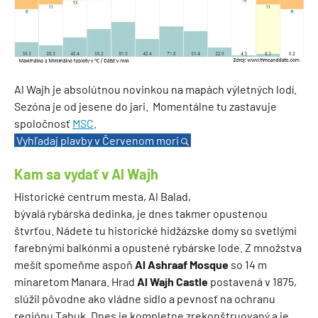
Al Wajh je absolútnou novinkou na mapách výletných lodí.
Sezóna je od jesene do jari.
Momentálne tu zastavuje
spoločnosť
MSC
.
Vyhľadaj plavby
v Červenom mori
Kam sa vydať v Al Wajh
Historické centrum mesta, Al Balad,
bývalá rybárska dedinka, je dnes takmer opustenou
štvrťou. Nádete tu historické hidžázske domy so svetlými
farebnými balkónmi a opustené rybárske lode. Z množstva
mešít spomeňme aspoň
Al Ashraaf Mosque
so 14 m
minaretom Manara. Hrad
Al Wajh Castle
postavená v 1875,
slúžil pôvodne ako vládne sídlo a pevnosť na ochranu
regiónu Tabuk. Dnes je kompletne zrekonštruovaný a je