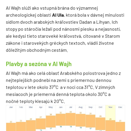
Al Wajh slúži ako vstupná brána do významnej
archeologickej oblasti
Al Ula
, ktorá bola v dávnej minulosti
sídlom dvoch arabských kráľovstiev Dadan a Lihyan. Ich
stopy po stáročia ležali pod nánosmi piesku a nejasností,
ale kedysi tieto staroveké kráľovstvá, citované v Starom
zákone i starovekých gréckych textoch, vládli životne
dôležitým obchodným cestám.
Plavby a sezóna v Al Wajh
Al Wajh má ako celá oblasť Arabského polostrova jedno z
nejteplejších podnebí na zemi s priemernou dennou
teplotou v lete okolo 37°C a v noci cca 31°C. V zimných
mesiacoch je priemerná denná teplota okolo 30°C a
nočné teploty klesajú k 20°C.