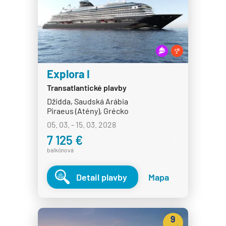
Explora I
Transatlantické plavby
Džidda, Saudská Arábia
Piraeus (Atény), Grécko
05. 03. - 15. 03. 2028
7 125 €
balkónová
Detail plavby
Mapa
9