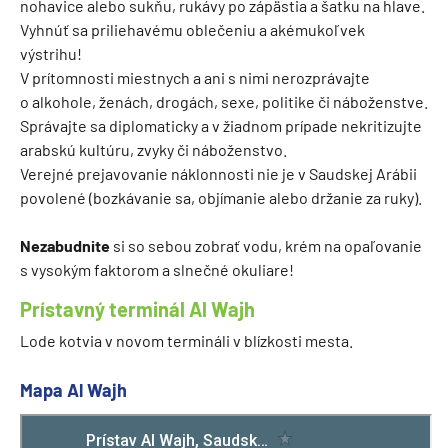
nohavice alebo sukňu, rukávy po zápästia a šatku na hlave.
Vyhnúť sa priliehavému oblečeniu a akémukoľvek
výstrihu!
V prítomnosti miestnych a ani s nimi nerozprávajte
o alkohole, ženách, drogách, sexe, politike či náboženstve.
Správajte sa diplomaticky a v žiadnom prípade nekritizujte
arabskú kultúru, zvyky či náboženstvo.
Verejné prejavovanie náklonnosti nie je v Saudskej Arábii
povolené (bozkávanie sa, objímanie alebo držanie za ruky).
Nezabudnite
si so sebou zobrať vodu, krém na opaľovanie
s vysokým faktorom a slnečné okuliare!
Prístavný terminál Al Wajh
Lode kotvia v novom termináli v blízkosti mesta.
Mapa Al Wajh