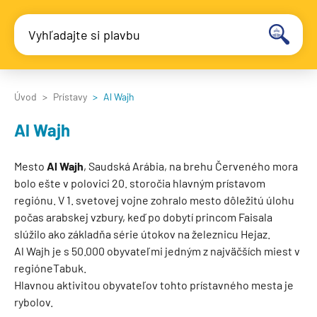
Vyhľadajte si plavbu
Úvod
Prístavy
Al Wajh
Al Wajh
Mesto
Al Wajh
, Saudská Arábia, na brehu Červeného mora
bolo ešte v polovici 20. storočia hlavným prístavom
regiónu.
V 1. svetovej vojne zohralo mesto dôležitú úlohu
počas arabskej vzbury, keď po dobytí princom Faisala
slúžilo ako základňa série útokov na železnicu Hejaz.
Al Wajh je s 50.000 obyvateľmi jedným z najväčších miest v
regióneTabuk.
Hlavnou aktivitou obyvateľov tohto prístavného mesta je
rybolov.