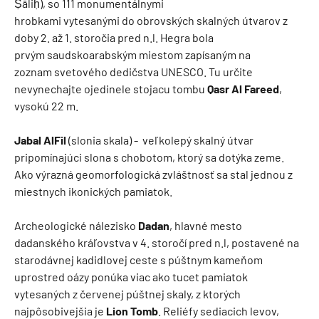
Ṣāliḥ), so 111 monumentálnymi
hrobkami vytesanými do obrovských skalných útvarov z
doby 2. až 1. storočia pred n.l. Hegra bola
prvým saudskoarabským miestom zapísaným na
zoznam svetového dedičstva UNESCO. Tu určite
nevynechajte ojedinele stojacu tombu
Qasr Al Fareed
,
vysokú 22 m.
Jabal AlFil
(slonia skala) - veľkolepý skalný útvar
pripomínajúci slona s chobotom, ktorý sa dotýka zeme.
Ako výrazná geomorfologická zvláštnosť sa stal jednou z
miestnych ikonických pamiatok.
Archeologické nálezisko
Dadan
, hlavné mesto
dadanského kráľovstva v 4. storočí pred n.l, postavené na
starodávnej kadidlovej ceste s púštnym kameňom
uprostred oázy ponúka viac ako tucet pamiatok
vytesaných z červenej púštnej skaly, z ktorých
najpôsobivejšia je
Lion Tomb
. Reliéfy sediacich levov,