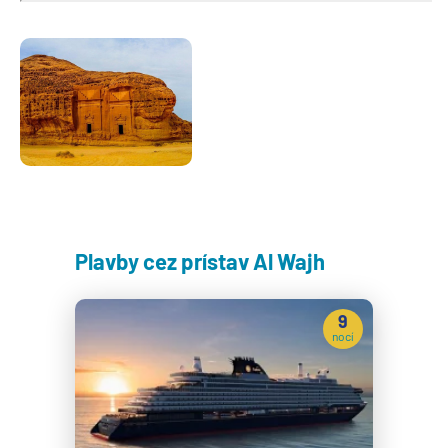
Plavby cez prístav Al Wajh
9
nocí