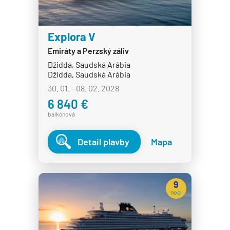
Explora V
Emiráty a Perzský záliv
Džidda, Saudská Arábia
Džidda, Saudská Arábia
30. 01. - 08. 02. 2028
6 840 €
balkónová
Detail plavby
Mapa
9
nocí