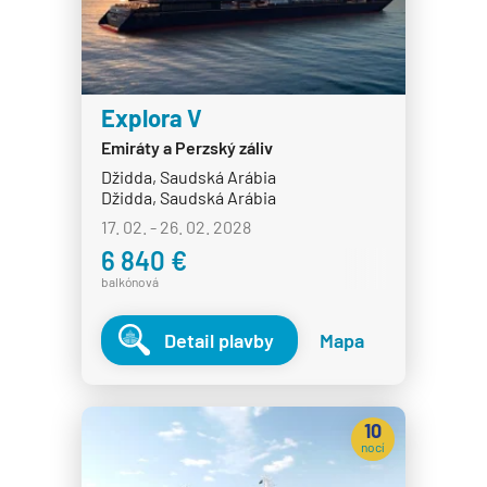
Explora V
Emiráty a Perzský záliv
Džidda, Saudská Arábia
Džidda, Saudská Arábia
17. 02. - 26. 02. 2028
6 840 €
balkónová
Detail plavby
Mapa
10
nocí