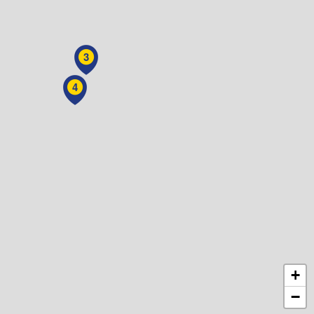
3
4
+
−